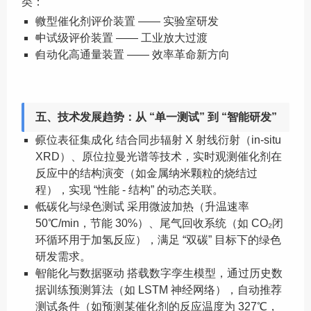
类：
微型催化剂评价装置 —— 实验室研发
中试级评价装置 —— 工业放大过渡
自动化高通量装置 —— 效率革命新方向
五、技术发展趋势：从 “单一测试” 到 “智能研发”
原位表征集成化 结合同步辐射 X 射线衍射（in-situ
XRD）、原位拉曼光谱等技术，实时观测催化剂在
反应中的结构演变（如金属纳米颗粒的烧结过
程），实现 “性能 - 结构” 的动态关联。
低碳化与绿色测试 采用微波加热（升温速率
50℃/min，节能 30%）、尾气回收系统（如 CO₂闭
环循环用于加氢反应），满足 “双碳” 目标下的绿色
研发需求。
智能化与数据驱动 搭载数字孪生模型，通过历史数
据训练预测算法（如 LSTM 神经网络），自动推荐
测试条件（如预测某催化剂的反应温度为 327℃，